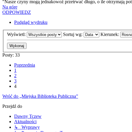
"Nasze czyny mogą jednakowoż przetrwać długo, o ile otrzymają pot
Na górę
ODPOWIEDZ
Podgląd wydruku
Wyświetl:
Sortuj wg:
Kierunek:
Posty: 33
Poprzednia
1
2
3
4
Wróć do „Miejska Biblioteka Publiczna”
Przejdź do
Dawny Tczew
Aktualności
↳ Wyprawy