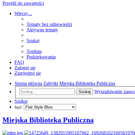
Przejdź do zawartości
Więcej…
Tematy bez odpowiedzi
Aktywne tematy
Szukaj
Toplista
Podziękowania
FAQ
Zaloguj się
Zarejestruj się
Strona główna
Zabytki
Miejska Biblioteka Publiczna
Wyszukiwanie zaaw
Szukaj
Szukaj
Styl:
Miejska Biblioteka Publiczna