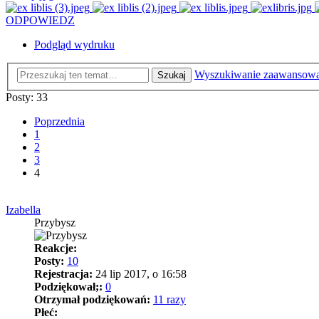
ODPOWIEDZ
Podgląd wydruku
Wyszukiwanie zaawansow
Szukaj
Posty: 33
Poprzednia
1
2
3
4
Izabella
Przybysz
Reakcje:
Posty:
10
Rejestracja:
24 lip 2017, o 16:58
Podziękował;:
0
Otrzymał podziękowań:
11 razy
Płeć: