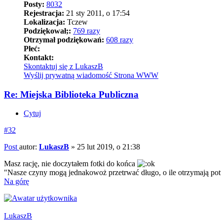
Posty:
8032
Rejestracja:
21 sty 2011, o 17:54
Lokalizacja:
Tczew
Podziękował;:
769 razy
Otrzymał podziękowań:
608 razy
Płeć:
Kontakt:
Skontaktuj się z LukaszB
Wyślij prywatną wiadomość
Strona WWW
Re: Miejska Biblioteka Publiczna
Cytuj
#32
Post
autor:
LukaszB
»
25 lut 2019, o 21:38
Masz rację, nie doczytałem fotki do końca
"Nasze czyny mogą jednakowoż przetrwać długo, o ile otrzymają pot
Na górę
LukaszB