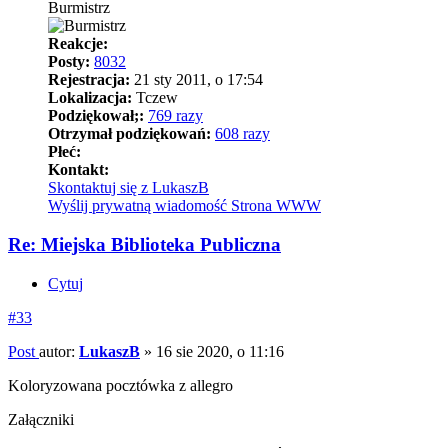
Burmistrz
Reakcje:
Posty:
8032
Rejestracja:
21 sty 2011, o 17:54
Lokalizacja:
Tczew
Podziękował;:
769 razy
Otrzymał podziękowań:
608 razy
Płeć:
Kontakt:
Skontaktuj się z LukaszB
Wyślij prywatną wiadomość
Strona WWW
Re: Miejska Biblioteka Publiczna
Cytuj
#33
Post
autor:
LukaszB
»
16 sie 2020, o 11:16
Koloryzowana pocztówka z allegro
Załączniki