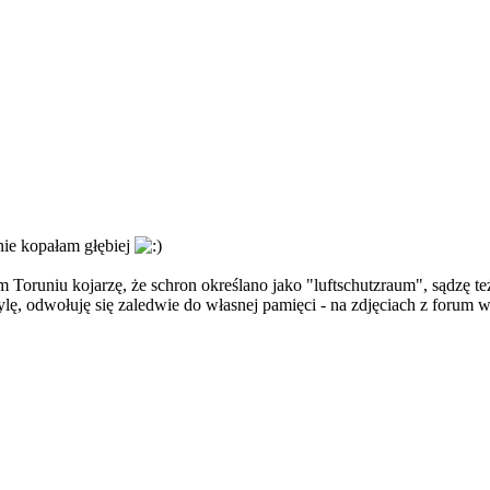
nie kopałam głębiej
 Toruniu kojarzę, że schron określano jako "luftschutzraum", sądzę te
mylę, odwołuję się zaledwie do własnej pamięci - na zdjęciach z forum 