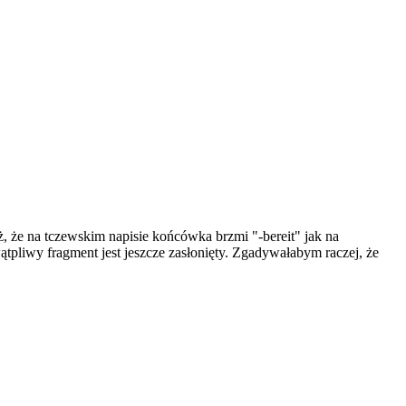
ż, że na tczewskim napisie końcówka brzmi "-bereit" jak na
wątpliwy fragment jest jeszcze zasłonięty. Zgadywałabym raczej, że