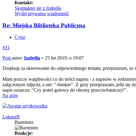
Kontakt:
Skontaktuj się z Izabella
Wyślij prywatną wiadomość
Re: Miejska Biblioteka Publiczna
Cytuj
#31
Post
autor:
Izabella
»
25 lut 2019, o 19:07
Dziękuję za skierowanie do odpowiedniego tematu, przepraszam, że 
Mam jeszcze wątpliwości co do treści napisu - z napisów w rodzinnym
załączonym zdjęciu, a nie: "-bunker". Z góry przepraszam, jeśli się 
napis oznacza: "Czy jesteś gotowy do obrony przeciwlotniczej?".
Na górę
LukaszB
Burmistrz
Reakcje: