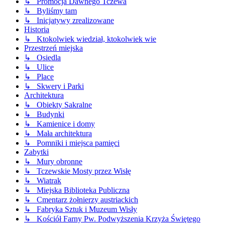
↳ Promocja Dawnego Tczewa
↳ Byliśmy tam
↳ Inicjatywy zrealizowane
Historia
↳ Ktokolwiek wiedział, ktokolwiek wie
Przestrzeń miejska
↳ Osiedla
↳ Ulice
↳ Place
↳ Skwery i Parki
Architektura
↳ Obiekty Sakralne
↳ Budynki
↳ Kamienice i domy
↳ Mała architektura
↳ Pomniki i miejsca pamięci
Zabytki
↳ Mury obronne
↳ Tczewskie Mosty przez Wisłę
↳ Wiatrak
↳ Miejska Biblioteka Publiczna
↳ Cmentarz żołnierzy austriackich
↳ Fabryka Sztuk i Muzeum Wisły
↳ Kościół Farny Pw. Podwyższenia Krzyża Świętego