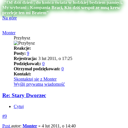
"Od dziś dzień , do końca świata w ludzkiej będziem pamięci,
My wybrani - Kompania Braci, Kto dziś wespół ze mną krew
przeleje ten mi Bratem"
Na górę
Monter
Przybysz
Reakcje:
Posty:
9
Rejestracja:
3 lut 2011, o 17:25
Podziękował;:
0
Otrzymał podziękowań:
0
Kontakt:
Skontaktuj się z Monter
Wyślij prywatną wiadomość
Re: Stary Dworzec
Cytuj
#9
Post
autor:
Monter
»
4 lut 2011, o 14:40