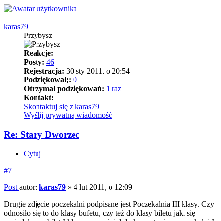
karas79
Przybysz
Reakcje:
Posty:
46
Rejestracja:
30 sty 2011, o 20:54
Podziękował;:
0
Otrzymał podziękowań:
1 raz
Kontakt:
Skontaktuj się z karas79
Wyślij prywatną wiadomość
Re: Stary Dworzec
Cytuj
#7
Post
autor:
karas79
»
4 lut 2011, o 12:09
Drugie zdjęcie poczekalni podpisane jest Poczekalnia III klasy. Czy
odnosiło się to do klasy bufetu, czy też do klasy biletu jaki się