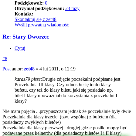
Podziękował;:
0
Otrzymał podziękowań:
23 razy
Kontakt:
Skontaktuj się z zet48
Wyślij prywatną wiadomość
Re: Stary Dworzec
Cytuj
#8
Post
autor:
zet48
»
4 lut 2011, o 12:19
karas79 pisze:
Drugie zdjęcie poczekalni podpisane jest
Poczekalnia III klasy. Czy odnosiło się to do klasy
bufetu, czy też do klasy biletu jaki się posiadało np.
bilet I klasy upoważniał do korzystania z poczekalni I
klasy?
Nie mam pojęcia ...przypuszczam jednak że poczekalnie były dwie
Poczekalnia dla klasy trzeciej (tzw. wspólna) z bufetem (dla
posiadaczy zwykłych biletów)
Poczekalnia dla klasy pierwszej i drugiej gdzie posiłki mogły być
podawane przez kelnerów (dla posiadaczy biletów I i II klasy)