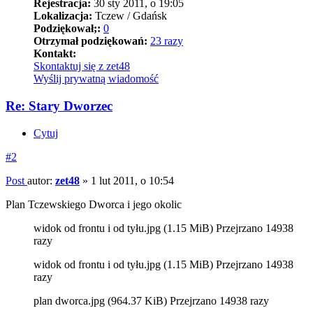
Rejestracja:
30 sty 2011, o 19:05
Lokalizacja:
Tczew / Gdańsk
Podziękował;:
0
Otrzymał podziękowań:
23 razy
Kontakt:
Skontaktuj się z zet48
Wyślij prywatną wiadomość
Re: Stary Dworzec
Cytuj
#2
Post
autor:
zet48
»
1 lut 2011, o 10:54
Plan Tczewskiego Dworca i jego okolic
widok od frontu i od tyłu.jpg (1.15 MiB) Przejrzano 14938
razy
widok od frontu i od tyłu.jpg (1.15 MiB) Przejrzano 14938
razy
plan dworca.jpg (964.37 KiB) Przejrzano 14938 razy