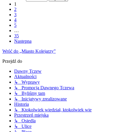
1
2
3
4
5
…
35
Następna
Wróć do „Miasto Kolejarzy”
Przejdź do
Dawny Tczew
Aktualności
↳ Wyprawy
↳ Promocja Dawnego Tczewa
↳ Byliśmy tam
↳ Inicjatywy zrealizowane
Historia
↳ Ktokolwiek wiedział, ktokolwiek wie
Przestrzeń miejska
↳ Osiedla
↳ Ulice
↳ Place