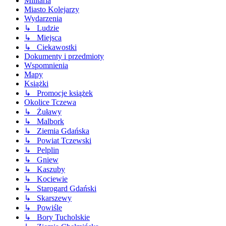
Militaria
Miasto Kolejarzy
Wydarzenia
↳ Ludzie
↳ Miejsca
↳ Ciekawostki
Dokumenty i przedmioty
Wspomnienia
Mapy
Książki
↳ Promocje książek
Okolice Tczewa
↳ Żuławy
↳ Malbork
↳ Ziemia Gdańska
↳ Powiat Tczewski
↳ Pelplin
↳ Gniew
↳ Kaszuby
↳ Kociewie
↳ Starogard Gdański
↳ Skarszewy
↳ Powiśle
↳ Bory Tucholskie