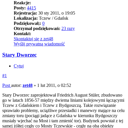
Reakcje:
Posty:
4415
Rejestracja:
30 sty 2011, o 19:05
Lokalizacja:
Tczew / Gdańsk
Podziękował;:
0
Otrzymał podziękowań:
23 razy
Kontakt:
Skontaktuj się z zet48
Wyślij prywatną wiadomość
Stary Dworzec
Cytuj
#1
Post
autor:
zet48
»
1 lut 2011, o 02:52
Stary Dworzec zaprojektował Friedrich August Stüler, zbudowano
go w latach 1856-57 między dwiema liniami kolejowymi łączącymi
Tczew z Gdańskiem i Tczew z Bydgoszczą. Takie rozwiązanie
sprawiało problemy, uciążliwe przesiadki i manewry mające na celu
zmiany toru (pociągi jadące z Gdańska w kierunku Bydgoszczy
musiały wjechać na Most i tam zmienić tor). Budynek powstał z tej
samej żółtej cegły co Mosty Tczewskie - cegły na oba obiekty