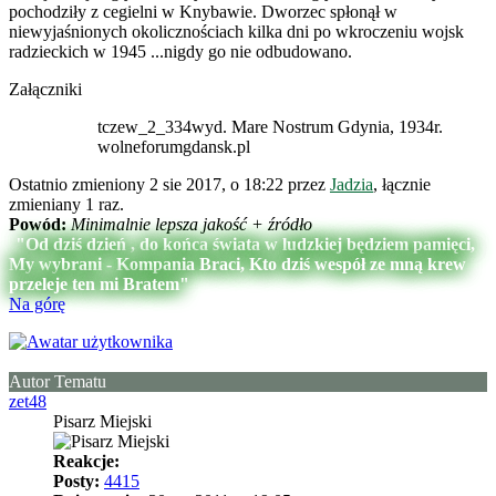
pochodziły z cegielni w Knybawie. Dworzec spłonął w
niewyjaśnionych okolicznościach kilka dni po wkroczeniu wojsk
radzieckich w 1945 ...nigdy go nie odbudowano.
Załączniki
tczew_2_334wyd. Mare Nostrum Gdynia, 1934r.
wolneforumgdansk.pl
Ostatnio zmieniony 2 sie 2017, o 18:22 przez
Jadzia
, łącznie
zmieniany 1 raz.
Powód:
Minimalnie lepsza jakość + źródło
"Od dziś dzień , do końca świata w ludzkiej będziem pamięci,
My wybrani - Kompania Braci, Kto dziś wespół ze mną krew
przeleje ten mi Bratem"
Na górę
Autor Tematu
zet48
Pisarz Miejski
Reakcje:
Posty:
4415