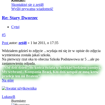
Kontakt:
Skontaktuj się z zet48
Wyślij prywatną wiadomość
Re: Stary Dworzec
Cytuj
#5
Post
autor:
zet48
»
1 lut 2011, o 17:35
Widziałem gdzieś to zdjęcie ...wydaja mi się że w opisie do zdjęcia
wymieniona została jakaś szkoła.
Na pierwszy rzut oka to obecna Szkoła Podstawowa nr 5 ...ale po
zastanowieniu odpada.
"Od dziś dzień , do końca świata w ludzkiej będziem pamięci,
My wybrani - Kompania Braci, Kto dziś wespół ze mną krew
przeleje ten mi Bratem"
Na górę
LukaszB
Burmistrz