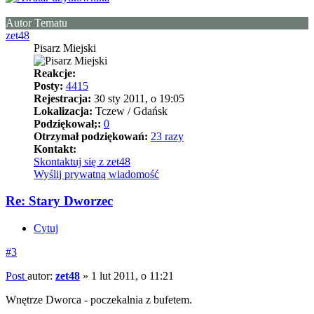
Autor Tematu
zet48
Pisarz Miejski
Reakcje:
Posty:
4415
Rejestracja:
30 sty 2011, o 19:05
Lokalizacja:
Tczew / Gdańsk
Podziękował;:
0
Otrzymał podziękowań:
23 razy
Kontakt:
Skontaktuj się z zet48
Wyślij prywatną wiadomość
Re: Stary Dworzec
Cytuj
#3
Post
autor:
zet48
»
1 lut 2011, o 11:21
Wnętrze Dworca - poczekalnia z bufetem.