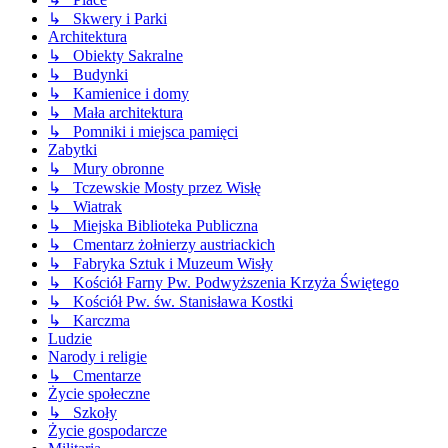
↳ Skwery i Parki
Architektura
↳ Obiekty Sakralne
↳ Budynki
↳ Kamienice i domy
↳ Mała architektura
↳ Pomniki i miejsca pamięci
Zabytki
↳ Mury obronne
↳ Tczewskie Mosty przez Wisłę
↳ Wiatrak
↳ Miejska Biblioteka Publiczna
↳ Cmentarz żołnierzy austriackich
↳ Fabryka Sztuk i Muzeum Wisły
↳ Kościół Farny Pw. Podwyższenia Krzyża Świętego
↳ Kościół Pw. św. Stanisława Kostki
↳ Karczma
Ludzie
Narody i religie
↳ Cmentarze
Życie społeczne
↳ Szkoły
Życie gospodarcze