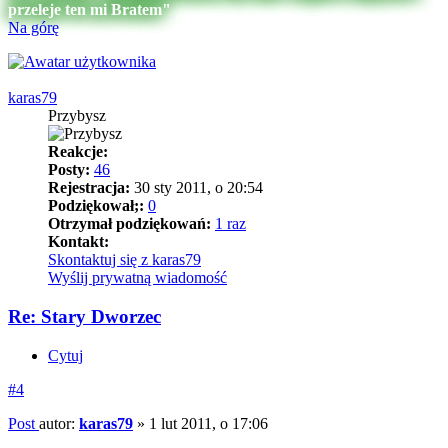
przeleje ten mi Bratem"
Na górę
karas79
Przybysz
Reakcje:
Posty:
46
Rejestracja:
30 sty 2011, o 20:54
Podziękował;:
0
Otrzymał podziękowań:
1 raz
Kontakt:
Skontaktuj się z karas79
Wyślij prywatną wiadomość
Re: Stary Dworzec
Cytuj
#4
Post
autor:
karas79
»
1 lut 2011, o 17:06