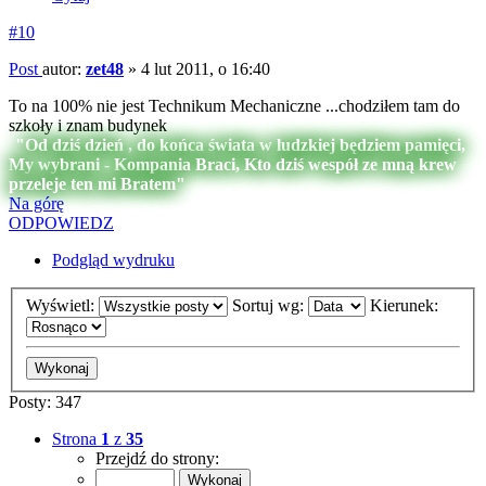
#10
Post
autor:
zet48
»
4 lut 2011, o 16:40
To na 100% nie jest Technikum Mechaniczne ...chodziłem tam do
szkoły i znam budynek
"Od dziś dzień , do końca świata w ludzkiej będziem pamięci,
My wybrani - Kompania Braci, Kto dziś wespół ze mną krew
przeleje ten mi Bratem"
Na górę
ODPOWIEDZ
Podgląd wydruku
Wyświetl:
Sortuj wg:
Kierunek:
Posty: 347
Strona
1
z
35
Przejdź do strony: