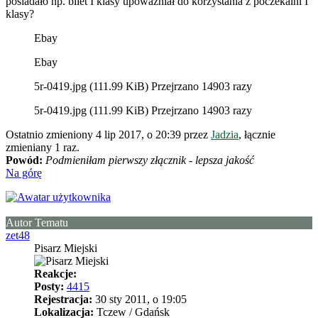
posiadało np. bilet I klasy upoważniał do korzystania z poczekalni I
klasy?
Ebay
Ebay
5r-0419.jpg (111.99 KiB) Przejrzano 14903 razy
5r-0419.jpg (111.99 KiB) Przejrzano 14903 razy
Ostatnio zmieniony 4 lip 2017, o 20:39 przez
Jadzia
, łącznie
zmieniany 1 raz.
Powód:
Podmieniłam pierwszy złącznik - lepsza jakość
Na górę
Autor Tematu
zet48
Pisarz Miejski
Reakcje:
Posty:
4415
Rejestracja:
30 sty 2011, o 19:05
Lokalizacja:
Tczew / Gdańsk