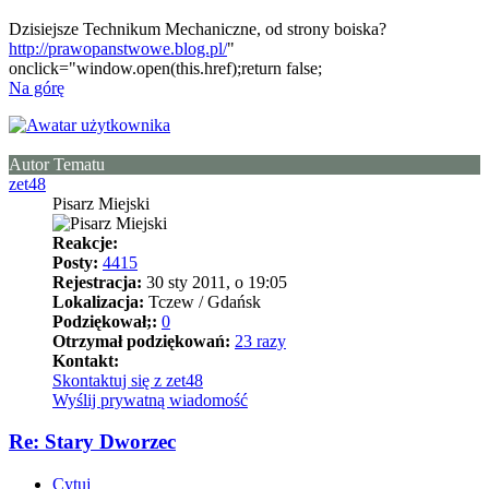
Dzisiejsze Technikum Mechaniczne, od strony boiska?
http://prawopanstwowe.blog.pl/
"
onclick="window.open(this.href);return false;
Na górę
Autor Tematu
zet48
Pisarz Miejski
Reakcje:
Posty:
4415
Rejestracja:
30 sty 2011, o 19:05
Lokalizacja:
Tczew / Gdańsk
Podziękował;:
0
Otrzymał podziękowań:
23 razy
Kontakt:
Skontaktuj się z zet48
Wyślij prywatną wiadomość
Re: Stary Dworzec
Cytuj