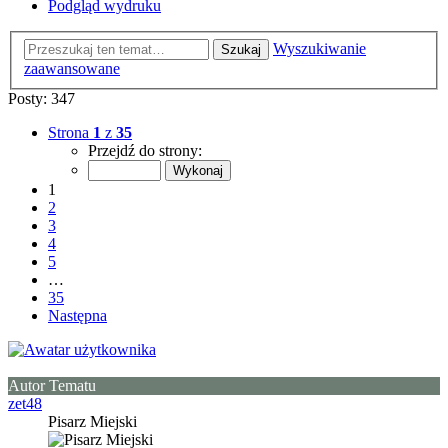
Podgląd wydruku
Wyszukiwanie
Szukaj
zaawansowane
Posty: 347
Strona
1
z
35
Przejdź do strony:
1
2
3
4
5
…
35
Następna
Autor Tematu
zet48
Pisarz Miejski