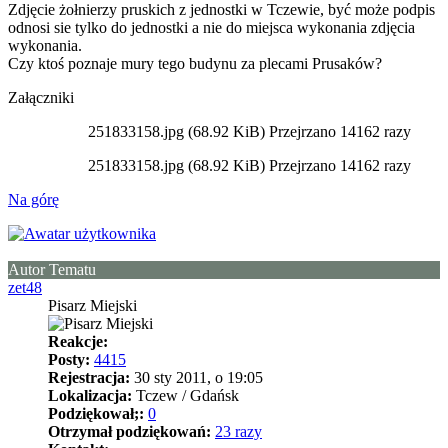
Zdjęcie żołnierzy pruskich z jednostki w Tczewie, być może podpis
odnosi sie tylko do jednostki a nie do miejsca wykonania zdjęcia
wykonania.
Czy ktoś poznaje mury tego budynu za plecami Prusaków?
Załączniki
251833158.jpg (68.92 KiB) Przejrzano 14162 razy
251833158.jpg (68.92 KiB) Przejrzano 14162 razy
Na górę
Autor Tematu
zet48
Pisarz Miejski
Reakcje:
Posty:
4415
Rejestracja:
30 sty 2011, o 19:05
Lokalizacja:
Tczew / Gdańsk
Podziękował;:
0
Otrzymał podziękowań:
23 razy