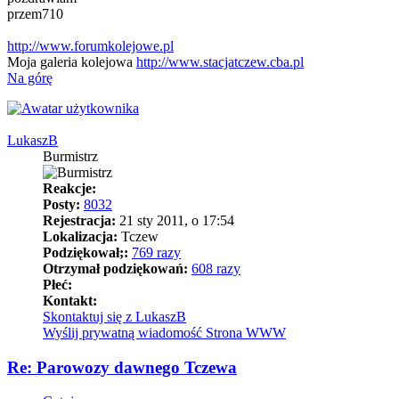
przem710
http://www.forumkolejowe.pl
Moja galeria kolejowa
http://www.stacjatczew.cba.pl
Na górę
LukaszB
Burmistrz
Reakcje:
Posty:
8032
Rejestracja:
21 sty 2011, o 17:54
Lokalizacja:
Tczew
Podziękował;:
769 razy
Otrzymał podziękowań:
608 razy
Płeć:
Kontakt:
Skontaktuj się z LukaszB
Wyślij prywatną wiadomość
Strona WWW
Re: Parowozy dawnego Tczewa