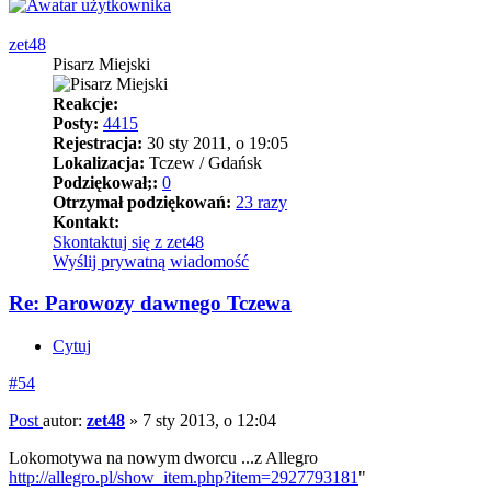
zet48
Pisarz Miejski
Reakcje:
Posty:
4415
Rejestracja:
30 sty 2011, o 19:05
Lokalizacja:
Tczew / Gdańsk
Podziękował;:
0
Otrzymał podziękowań:
23 razy
Kontakt:
Skontaktuj się z zet48
Wyślij prywatną wiadomość
Re: Parowozy dawnego Tczewa
Cytuj
#54
Post
autor:
zet48
»
7 sty 2013, o 12:04
Lokomotywa na nowym dworcu ...z Allegro
http://allegro.pl/show_item.php?item=2927793181
"