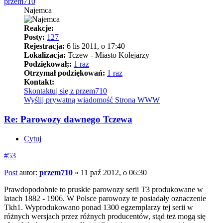
przem710
Najemca
Reakcje:
Posty:
127
Rejestracja:
6 lis 2011, o 17:40
Lokalizacja:
Tczew - Miasto Kolejarzy
Podziękował;:
1 raz
Otrzymał podziękowań:
1 raz
Kontakt:
Skontaktuj się z przem710
Wyślij prywatną wiadomość
Strona WWW
Re: Parowozy dawnego Tczewa
Cytuj
#53
Post
autor:
przem710
»
11 paź 2012, o 06:30
Prawdopodobnie to pruskie parowozy serii T3 produkowane w
latach 1882 - 1906. W Polsce parowozy te posiadały oznaczenie
Tkh1. Wyprodukowano ponad 1300 egzemplarzy tej serii w
różnych wersjach przez różnych producentów, stąd też mogą się