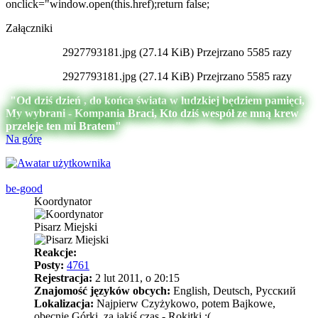
onclick="window.open(this.href);return false;
Załączniki
2927793181.jpg (27.14 KiB) Przejrzano 5585 razy
2927793181.jpg (27.14 KiB) Przejrzano 5585 razy
"Od dziś dzień , do końca świata w ludzkiej będziem pamięci,
My wybrani - Kompania Braci, Kto dziś wespół ze mną krew
przeleje ten mi Bratem"
Na górę
be-good
Koordynator
Pisarz Miejski
Reakcje:
Posty:
4761
Rejestracja:
2 lut 2011, o 20:15
Znajomość języków obcych:
English, Deutsch, Pусский
Lokalizacja:
Najpierw Czyżykowo, potem Bajkowe,
obecnie Górki, za jakiś czas - Rokitki :( ...