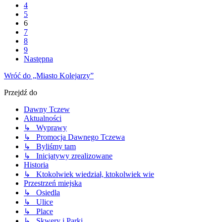
4
5
6
7
8
9
Następna
Wróć do „Miasto Kolejarzy”
Przejdź do
Dawny Tczew
Aktualności
↳ Wyprawy
↳ Promocja Dawnego Tczewa
↳ Byliśmy tam
↳ Inicjatywy zrealizowane
Historia
↳ Ktokolwiek wiedział, ktokolwiek wie
Przestrzeń miejska
↳ Osiedla
↳ Ulice
↳ Place
↳ Skwery i Parki