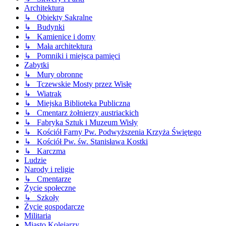
Architektura
↳ Obiekty Sakralne
↳ Budynki
↳ Kamienice i domy
↳ Mała architektura
↳ Pomniki i miejsca pamięci
Zabytki
↳ Mury obronne
↳ Tczewskie Mosty przez Wisłę
↳ Wiatrak
↳ Miejska Biblioteka Publiczna
↳ Cmentarz żołnierzy austriackich
↳ Fabryka Sztuk i Muzeum Wisły
↳ Kościół Farny Pw. Podwyższenia Krzyża Świętego
↳ Kościół Pw. św. Stanisława Kostki
↳ Karczma
Ludzie
Narody i religie
↳ Cmentarze
Życie społeczne
↳ Szkoły
Życie gospodarcze
Militaria
Miasto Kolejarzy