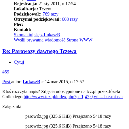
Rejestracja:
21 sty 2011, o 17:54
Lokalizacja:
Tczew
Podziękował;:
769 razy
Otrzymał podziękowań:
608 razy
Płeć:
Kontakt:
Skontaktuj się z LukaszB
Wyślij prywatną wiadomość
Strona WWW
Re: Parowozy dawnego Tczewa
Cytuj
#59
Post
autor:
LukaszB
»
14 mar 2015, o 17:57
Ktoś rozczyta napis? Zdjęcia udostępnione na tcz.pl przez Józefa
Golickiego
http://www.tcz.pl/index.php?p=1,47,0,wi ... ike-miasta
Załączniki
parowóz.jpg (325.6 KiB) Przejrzano 5418 razy
parowóz.jpg (325.6 KiB) Przejrzano 5418 razy