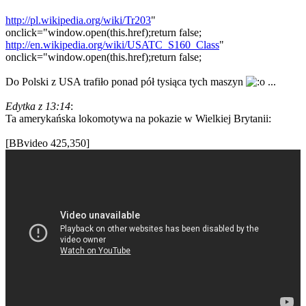
http://pl.wikipedia.org/wiki/Tr203
"
onclick="window.open(this.href);return false;
http://en.wikipedia.org/wiki/USATC_S160_Class
"
onclick="window.open(this.href);return false;
Do Polski z USA trafiło ponad pół tysiąca tych maszyn
...
Edytka z 13:14
:
Ta amerykańska lokomotywa na pokazie w Wielkiej Brytanii:
[BBvideo 425,350]