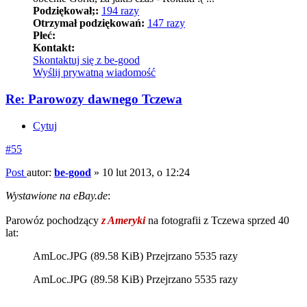
Podziękował;:
194 razy
Otrzymał podziękowań:
147 razy
Płeć:
Kontakt:
Skontaktuj się z be-good
Wyślij prywatną wiadomość
Re: Parowozy dawnego Tczewa
Cytuj
#55
Post
autor:
be-good
»
10 lut 2013, o 12:24
Wystawione na eBay.de
:
Parowóz pochodzący
z Ameryki
na fotografii z Tczewa sprzed 40
lat:
AmLoc.JPG (89.58 KiB) Przejrzano 5535 razy
AmLoc.JPG (89.58 KiB) Przejrzano 5535 razy