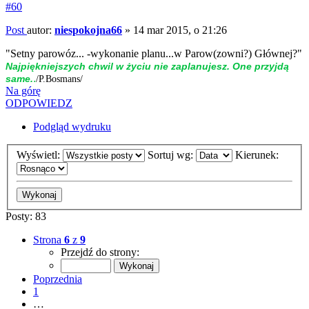
#60
Post
autor:
niespokojna66
»
14 mar 2015, o 21:26
"Setny parowóz... -wykonanie planu...w Parow(zowni?) Głównej?"
Naj­piękniej­szych chwil w życiu nie zap­la­nujesz. One przyjdą
.
same.
/P.Bosmans/
Na górę
ODPOWIEDZ
Podgląd wydruku
Wyświetl:
Sortuj wg:
Kierunek:
Posty: 83
Strona
6
z
9
Przejdź do strony:
Poprzednia
1
…