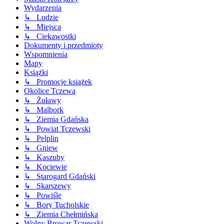
Wydarzenia
↳ Ludzie
↳ Miejsca
↳ Ciekawostki
Dokumenty i przedmioty
Wspomnienia
Mapy
Książki
↳ Promocje książek
Okolice Tczewa
↳ Żuławy
↳ Malbork
↳ Ziemia Gdańska
↳ Powiat Tczewski
↳ Pelplin
↳ Gniew
↳ Kaszuby
↳ Kociewie
↳ Starogard Gdański
↳ Skarszewy
↳ Powiśle
↳ Bory Tucholskie
↳ Ziemia Chełmińska
Wolny Browar Tczewski