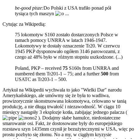
be-good pisze:
Do Polski z USA trafiło ponad pół
tysiąca tych maszyn
...
Cytując za Wikipedią:
75 lokomotyw S160 zostało dostarczonych Polsce w
ramach pomocy UNRRA w latach 1946-1947.
Lokomotywy te dostały oznaczenie Tr20. W czerwcu
1945 PKP dysponowało ogółem 3146 parowozami, z
czego aż 48% było w różnym stopniu uszkodzone. (...)
Poland, PKP – received
75
S160s from UNRRA and
numbered them Tr201-1 – 75; and a further
500
from
USATC as Tr203-1 – 500.
Artykuł na Wikipedii wychwala to jako "Wielki Dar" narodu
Amerykańskiego, ale umówmy się że była to wadliwa,
prowizorycznie skonstruowana lokomotywa, celowano w tanią
produkcję, a nie długą trwałość i niezawodność. W ciągu 10
miesięcy nastąpiły 3 eksplozje kotła, zabijając jednego palacza (
). Dodajmy słabe hamulce, niedostateczne
smarowanie osi. Fakt, że dostosowane były do europejskiego
rozstawu szyn 1435mm czynił je bezużytecznymi w USA, więc po
prostu pozbyto się złomu. No a my, w ciągłym kryzysie