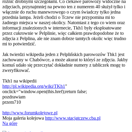
różnić drobnymi szczegółami. Co ciekawe parowozy widoczne na
zdjęciach, przynajmniej na pewno ten z numerem 40 służył tylko i
włącznie do ruchu manewrowego o czym świadczy tylko jedna
przednia lampa. Jeżeli chodzi o Tczew nie przypomina mi to
żadnego miejsca w naszej okolicy. Natomiast z tego co wiem oraz
informacji znalezionych w internecie, Tkh1 były eksploatowane
przez cukrownie w Pelplinie, więc całkiem prawdopodobne że to
zdjęcia z Pelplina, ale nie znam dobrze tamtych okolic więc trudno
mi to potwierdzić.
Jak twierdzi wikipedia jeden z Pelplińskich parowozów Thk1 jest
zachowany w Chabówce, a może akurat to któryś ze zdjęcia. Jakby
komuś udało się przeczytać dokładnie numery z tabliczek mogę to
zweryfikować.
Tkh1 na wikipedii
http://pl.wikipedia.org/wiki/TKh1
"
onclick="window.open(this.href);return false;
pozdrawiam
przem710
http://www.forumkolejowe.pl
Moja galeria kolejowa
http://www.stacjatczew.cba.pl
Na górę