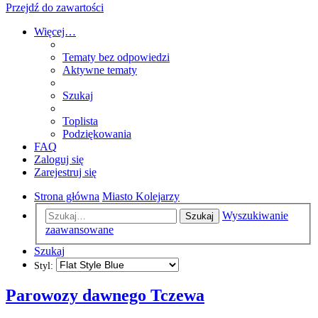
Przejdź do zawartości
Więcej…
Tematy bez odpowiedzi
Aktywne tematy
Szukaj
Toplista
Podziękowania
FAQ
Zaloguj się
Zarejestruj się
Strona główna
Miasto Kolejarzy
Wyszukiwanie
Szukaj
zaawansowane
Szukaj
Styl:
Parowozy dawnego Tczewa