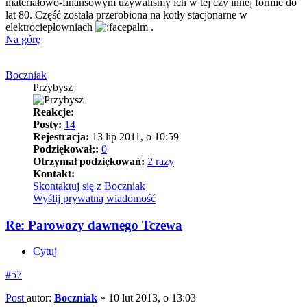
materiałowo-finansowym używaliśmy ich w tej czy innej formie do
lat 80. Część została przerobiona na kotły stacjonarne w
elektrociepłowniach
.
Na górę
Boczniak
Przybysz
Reakcje:
Posty:
14
Rejestracja:
13 lip 2011, o 10:59
Podziękował;:
0
Otrzymał podziękowań:
2 razy
Kontakt:
Skontaktuj się z Boczniak
Wyślij prywatną wiadomość
Re: Parowozy dawnego Tczewa
Cytuj
#57
Post
autor:
Boczniak
»
10 lut 2013, o 13:03