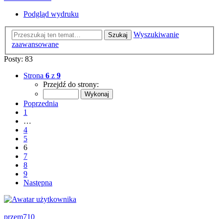
Podgląd wydruku
Wyszukiwanie
Szukaj
zaawansowane
Posty: 83
Strona
6
z
9
Przejdź do strony:
Poprzednia
1
…
4
5
6
7
8
9
Następna
przem710