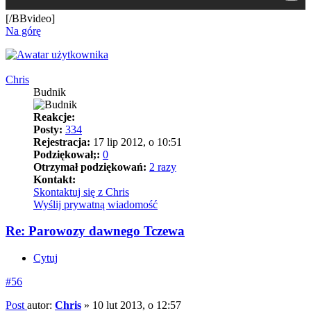
[/BBvideo]
Na górę
Chris
Budnik
Reakcje:
Posty:
334
Rejestracja:
17 lip 2012, o 10:51
Podziękował;:
0
Otrzymał podziękowań:
2 razy
Kontakt:
Skontaktuj się z Chris
Wyślij prywatną wiadomość
Re: Parowozy dawnego Tczewa
Cytuj
#56
Post
autor:
Chris
»
10 lut 2013, o 12:57