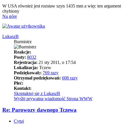
W USA również jest rozstaw szyn 1435 mm a więc ten argument
chybiony
Na górę
LukaszB
Burmistrz
Reakcje:
Posty:
8032
Rejestracja:
21 sty 2011, o 17:54
Lokalizacja:
Tczew
Podziękował;:
769 razy
Otrzymał podziękowań:
608 razy
Płeć:
Kontakt:
Skontaktuj się z LukaszB
Wyślij prywatną wiadomość
Strona WWW
Re: Parowozy dawnego Tczewa
Cytuj