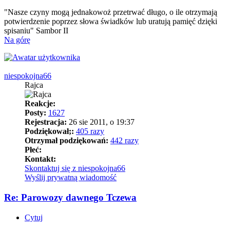
"Nasze czyny mogą jednakowoż przetrwać długo, o ile otrzymają
potwierdzenie poprzez słowa świadków lub uratują pamięć dzięki
spisaniu" Sambor II
Na górę
niespokojna66
Rajca
Reakcje:
Posty:
1627
Rejestracja:
26 sie 2011, o 19:37
Podziękował;:
405 razy
Otrzymał podziękowań:
442 razy
Płeć:
Kontakt:
Skontaktuj się z niespokojna66
Wyślij prywatną wiadomość
Re: Parowozy dawnego Tczewa
Cytuj