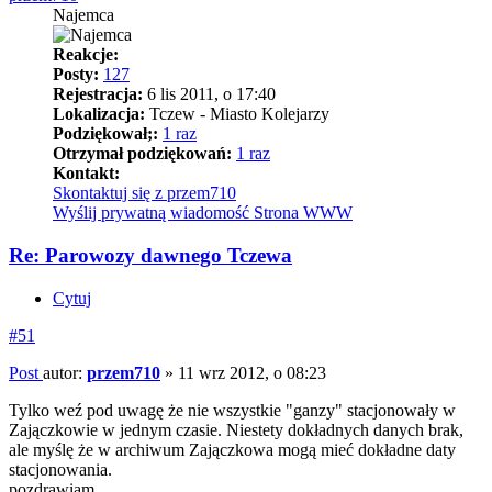
Najemca
Reakcje:
Posty:
127
Rejestracja:
6 lis 2011, o 17:40
Lokalizacja:
Tczew - Miasto Kolejarzy
Podziękował;:
1 raz
Otrzymał podziękowań:
1 raz
Kontakt:
Skontaktuj się z przem710
Wyślij prywatną wiadomość
Strona WWW
Re: Parowozy dawnego Tczewa
Cytuj
#51
Post
autor:
przem710
»
11 wrz 2012, o 08:23
Tylko weź pod uwagę że nie wszystkie "ganzy" stacjonowały w
Zajączkowie w jednym czasie. Niestety dokładnych danych brak,
ale myślę że w archiwum Zajączkowa mogą mieć dokładne daty
stacjonowania.
pozdrawiam